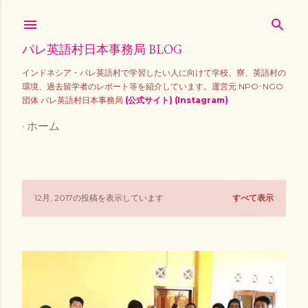
スキップしてメイン コンテンツに移動
パレ英語村日本事務局 BLOG
インドネシア・パレ英語村で学習したい人に向けて学校、寮、英語村の
環境、過去留学者のレポート等を紹介しています。運営元:NPO･NGO
団体 パレ英語村日本事務局
(公式サイト)
(Instagram)
ホーム
12月, 2017の投稿を表示しています
すべて表示
投
稿