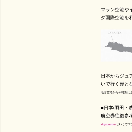
マラン空港やイ
ダ国際空港を
日本からジュ
いで行く形と
地方空港からや時期に
■日本(羽田・
航空券往復参考価
skyscanner
というウエ