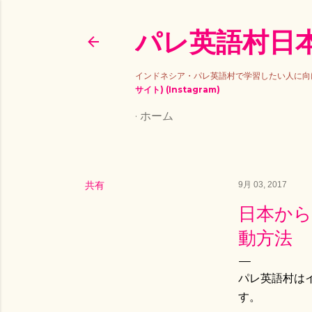
パレ英語村日本
インドネシア・パレ英語村で学習したい人に向
サイト)
(Instagram)
ホーム
共有
9月 03, 2017
日本からイ
動方法
パレ英語村は
す。