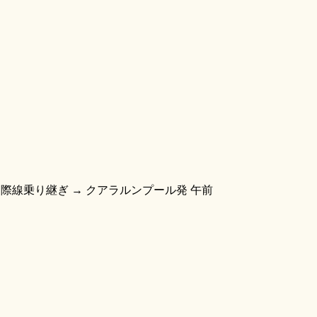
ール着 → 国際線乗り継ぎ → クアラルンプール発 午前