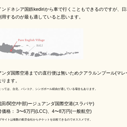
ンドネシア国鉄kediriから車で行くこともできるのですが
利用するのが最も適していると思います。
アンダ国際空港までの直行便は無いためクアラルンプール(マレ
なります。
よっては、台北、バンコク、シンガポール経由が適している場合もあります。
成田/関空/中部)ージュアンダ国際空港(スラバヤ)
格： 3〜6万円(LCC)、4〜8万円(一般航空)
ブサイトは複数の航空会社からチケットを比較できるのでオススメです。