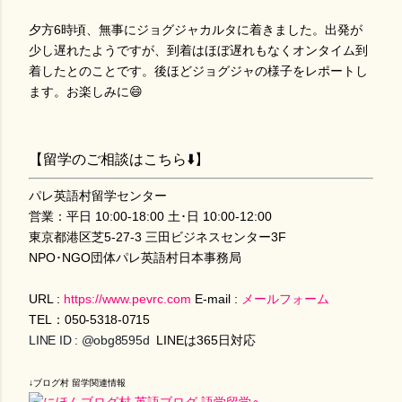
夕方6時頃、無事にジョグジャカルタに着きました。出発が
少し遅れたようですが、到着はほぼ遅れもなくオンタイム到
着したとのことです。後ほどジョグジャの様子をレポートし
ます。お楽しみに😄
【留学のご相談はこちら⬇️】
パレ英語村留学センター
営業：平日 10:00-18:00 土･日 10:00-12:00
東京都港区芝5-27-3 三田ビジネスセンター3F
NPO･NGO団体パレ英語村日本事務局
URL :
https://www.pevrc.com
E-mail :
メールフォーム
TEL：
050-5318-0715
LINE ID : @obg8595d
LINEは365日対応
↓ブログ村 留学関連情報